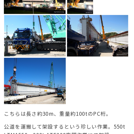
こちらは長さ約30m、重量約100tのPC桁。
公道を運搬して架設するという珍しい作業。550t