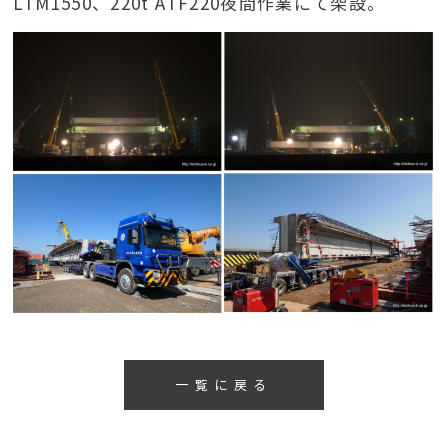
LTM1550、220t ATF220夜間作業にて架設。
一覧に戻る