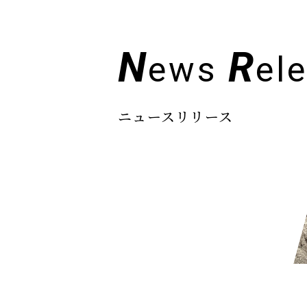
N
R
ews
el
ニュースリリース